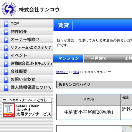
我々が運営・管理しております最高の住まい環
介です。
物件紹介
>>
賃貸
>>
第３サンコウハイツ
第３サンコウハイツ
沿線
所在地
近鉄
生駒市小平尾町20番地1