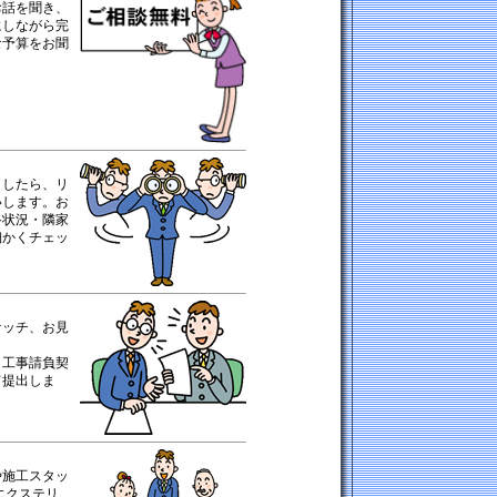
お話を聞き、
にしながら完
な予算をお聞
ましたら、リ
いします。お
路状況・隣家
細かくチェッ
ケッチ、お見
、工事請負契
て提出しま
や施工スタッ
エクステリ