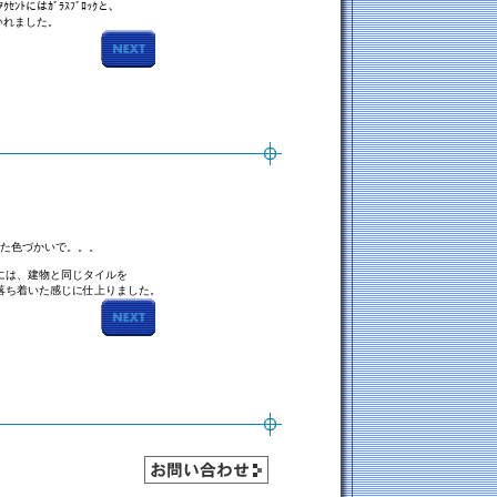
ｾﾝﾄにはｶﾞﾗｽﾌﾞﾛｯｸと、
取りいれました。
した色づかいで。。。
には、建物と同じタイルを
落ち着いた感じに仕上りました。