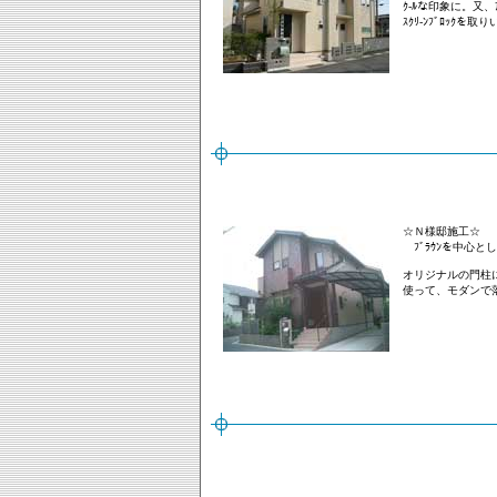
ｸ-ﾙな印象に。又、ｱｸ
ｽｸﾘ-ﾝﾌﾞﾛｯｸを
☆Ｎ様邸施工
☆
ﾌﾞﾗｳﾝを中心と
オリジナルの門柱
使って、モダンで