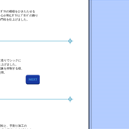
ｶﾞﾗｽの模様をひきたたせる
が和むｶﾞﾗｽとﾌﾞﾛﾝｽﾞの飾り
の門柱を仕上げました。
な造りでシックに
仕上げました。
現象を抑制する様、
使用。
た門柱と、手割り加工の