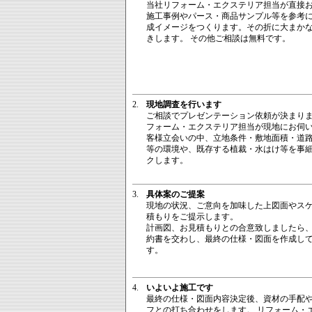
当社リフォーム・エクステリア担当が直接
施工事例やパース・商品サンプル等を参考
成イメージをつくります。その折に大まか
きします。 その他ご相談は無料です。
2.
現地調査を行います
ご相談でプレゼンテーション依頼が決まり
フォーム・エクステリア担当が現地にお伺
客様立会いの中、立地条件・敷地面積・道
等の環境や、既存する植裁・水はけ等を事
クします。
3.
具体案のご提案
現地の状況、ご意向を加味した上図面やス
積もりをご提示します。
計画図、お見積もりとの合意致しましたら
約書を交わし、最終の仕様・図面を作成し
す。
4.
いよいよ施工です
最終の仕様・図面内容決定後、資材の手配
フとの打ち合わせをします。 リフォーム・