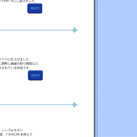
でｴﾚｶﾞﾝﾄにしあげました。
メージに仕上げました
く調和し曲線の回り階段など、
夫されている作品です。
ルモダン
塀、ﾌﾞﾛｯｸにｶﾗ-を抑えて