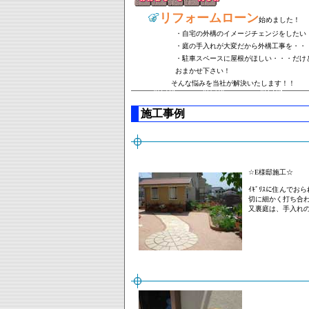
リフォームローン
始めました！
・自宅の外構のイメージチェンジをしたい
・庭の手入れが大変だから外構工事を・・
・駐車スペースに屋根がほしい・・・だけ
おまかせ下さい！
そんな悩みを当社が解決いたします！！
施工事例
☆E様邸施工☆
ｲｷﾞﾘｽに住んで
切に細かく打ち合
又裏庭は、手入れ