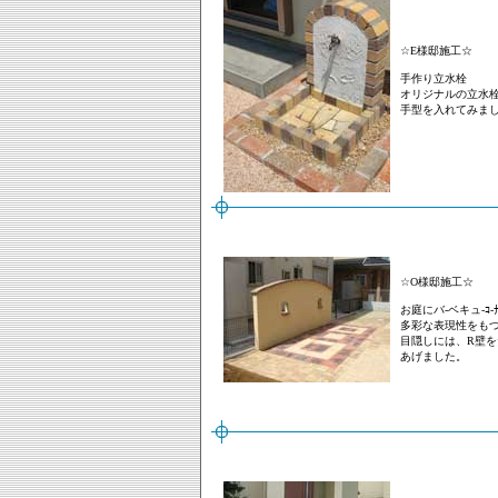
☆E様邸施工☆
手作り立水栓
オリジナルの立水
手型を入れてみま
☆O様邸施工☆
お庭にバ-ベキュ-ｺ
多彩な表現性をもつ
目隠しには、R壁
あげました。