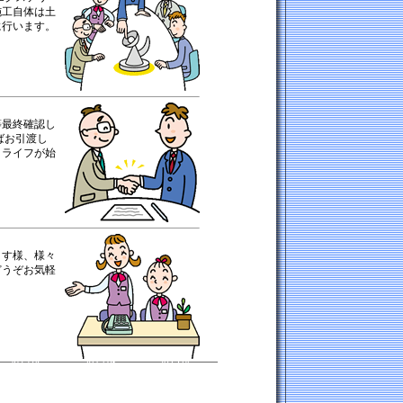
施工自体は土
に行います。
）
等最終確認し
ばお引渡し
トライフが始
ます様、様々
どうぞお気軽