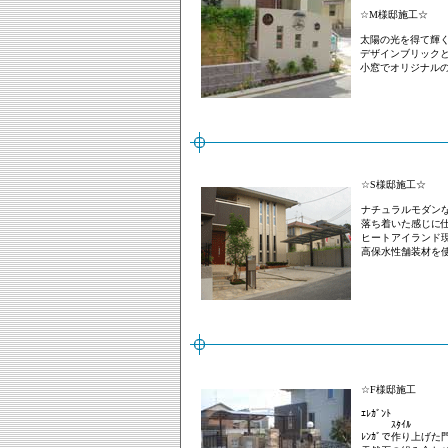
☆M様邸施工☆
太陽の光を得て輝く
デザインブリックと心
小窓でオリジナル
☆S様邸施工☆
ナチュラルモダン
落ち着いた感じに
ヒートアイランド
高保水性舗装材を
☆F様邸施工
ｴﾚｶﾞﾝﾄ
ｽﾀｲﾙ
ﾚﾝｶﾞで作り上げ