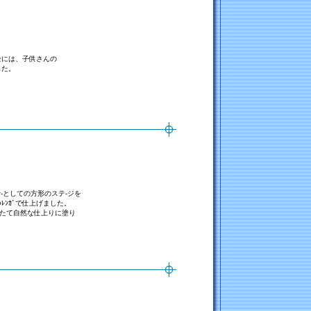
栓には、子供さんの
した。
-ﾅ-としての方形のステ-ジを
ﾚﾝｶﾞで仕上げました。
をたて自然な仕上りに塗り