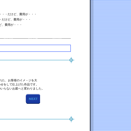
・・・だけど、費用が・・・
・だけど、費用が・・・
ど、費用が・・・
おられた、お客様のイメ－ジを大
わせをして仕上げた作品です。
のいらないお庭へと変わりました。